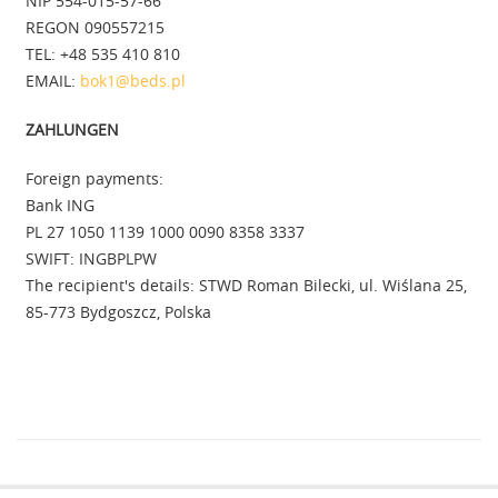
NIP 554-015-57-66
REGON 090557215
TEL: +48 535 410 810
EMAIL:
bok1@beds.pl
ZAHLUNGEN
Foreign payments:
Bank ING
PL 27 1050 1139 1000 0090 8358 3337
SWIFT: INGBPLPW
The recipient's details: STWD Roman Bilecki, ul. Wiślana 25,
85-773 Bydgoszcz, Polska