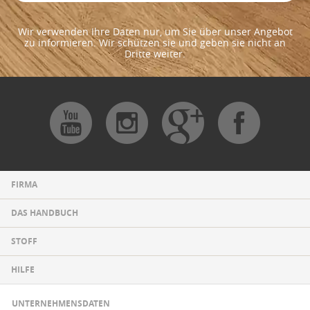
Wir verwenden Ihre Daten nur, um Sie über unser Angebot
zu informieren. Wir schützen sie und geben sie nicht an
Dritte weiter.
FIRMA
DAS HANDBUCH
STOFF
HILFE
UNTERNEHMENSDATEN