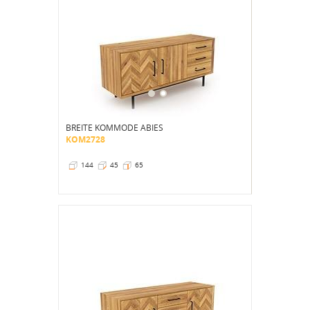
BREITE KOMMODE ABIES
KOM2728
144
45
65