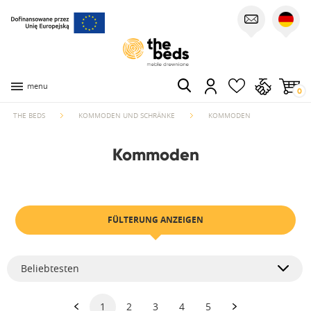
menu
0
THE BEDS
KOMMODEN UND SCHRÄNKE
KOMMODEN
Kommoden
FÜLTERUNG ANZEIGEN
Beliebtesten
1
2
3
4
5