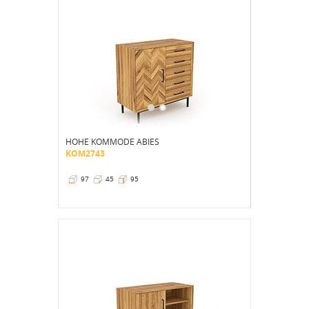
HOHE KOMMODE ABIES
KOM2743
97
45
95