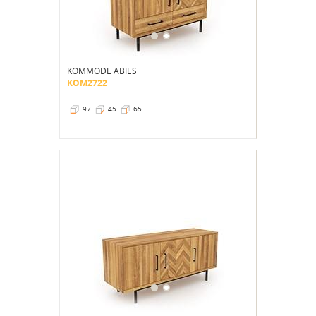
KOMMODE ABIES
KOM2722
97
45
65