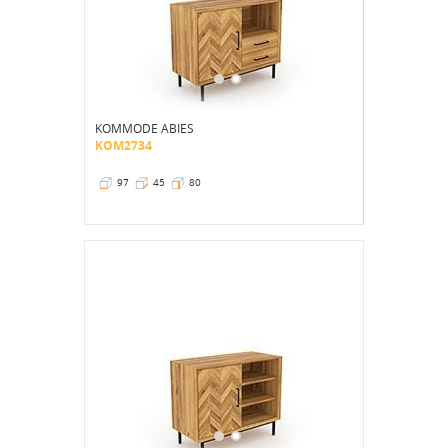
KOMMODE ABIES
KOM2734
97
45
80