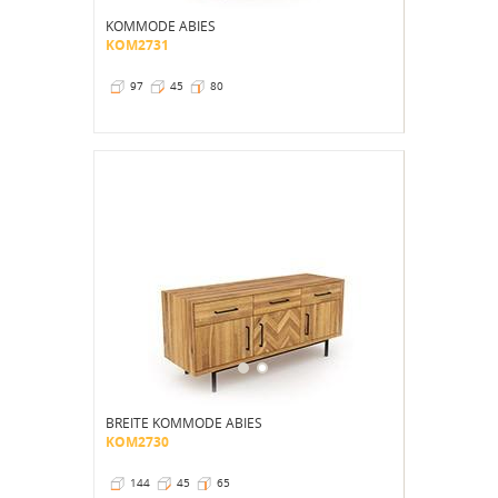
KOMMODE ABIES
KOM2731
97
45
80
BREITE KOMMODE ABIES
KOM2730
144
45
65