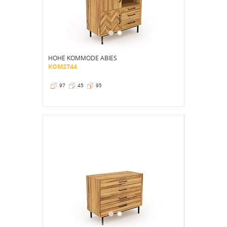
HOHE KOMMODE ABIES
KOM2744
97
45
95