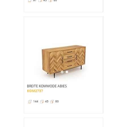
97
45
80
BREITE KOMMODE ABIES
KOM2737
144
45
80