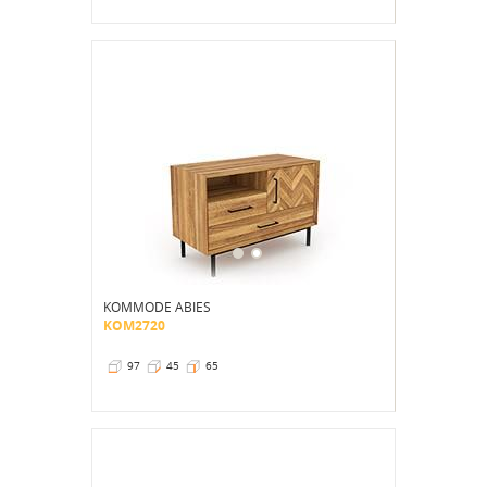
KOMMODE ABIES
KOM2720
97
45
65