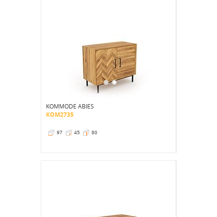
KOMMODE ABIES
KOM2735
97
45
80