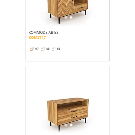
KOMMODE ABIES
KOM2717
97
45
65