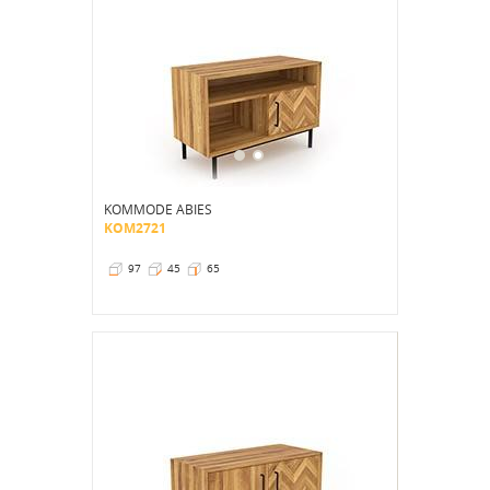
KOMMODE ABIES
KOM2721
97
45
65