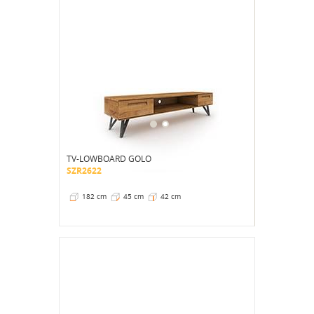
TV-LOWBOARD GOLO
SZR2622
182 cm
45 cm
42 cm