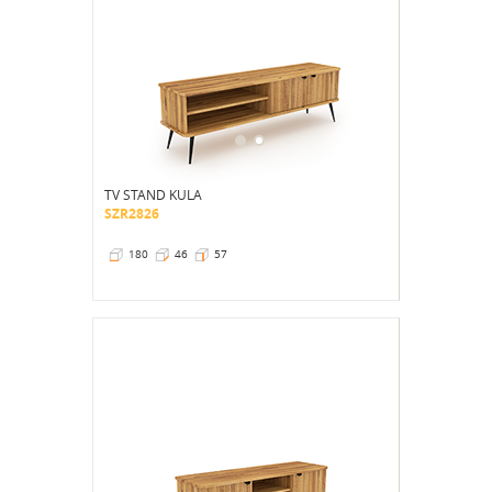
TV STAND KULA
SZR2826
180
46
57