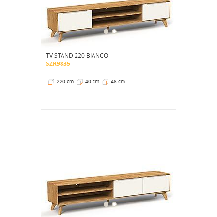
TV STAND 220 BIANCO
SZR9835
220 cm
40 cm
48 cm