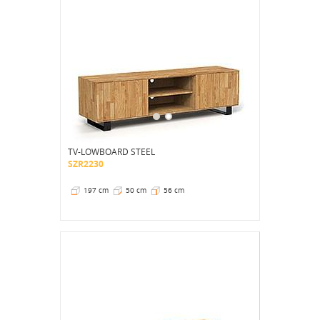
TV-LOWBOARD STEEL
SZR2230
197 cm
50 cm
56 cm