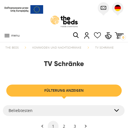
menu
0
THE BEDS
KOMMODEN UND NACHTSCHRÄNKE
TV SCHRÄNKE
TV Schränke
FÜLTERUNG ANZEIGEN
Beliebtesten
1
2
3