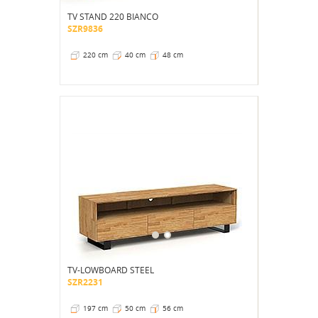
TV STAND 220 BIANCO
SZR9836
220 cm
40 cm
48 cm
TV-LOWBOARD STEEL
SZR2231
197 cm
50 cm
56 cm