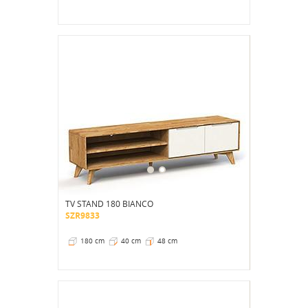
TV STAND 180 BIANCO
SZR9833
180 cm
40 cm
48 cm