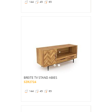
144
45
65
BREITE TV STAND ABIES
SZR2724
144
45
65