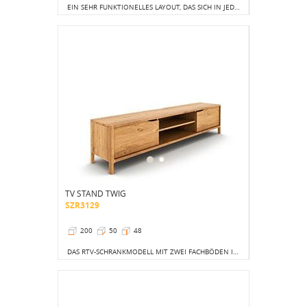
EIN SEHR FUNKTIONELLES LAYOUT, DAS SICH IN JEDER WOHNUNG GUT MACHT.
TV STAND TWIG
SZR3129
200
50
48
DAS RTV-SCHRANKMODELL MIT ZWEI FACHBÖDEN IM MITTELTEIL UND ABSCHLIEßBAREN SCHRÄNKEN AN DEN SEITEN IST EIN VORSCHLAG FÜR DIE KONSERVATIVEN.