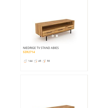
NIEDRIGE TV STAND ABIES
SZR2714
144
45
50