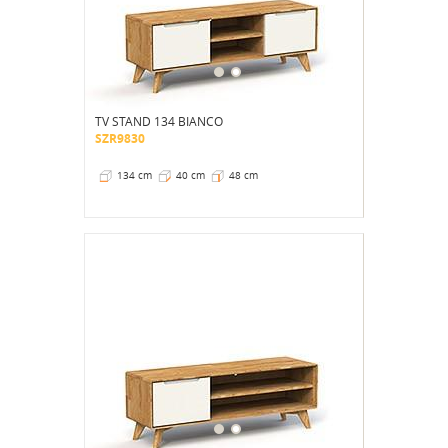
TV STAND 134 BIANCO
SZR9830
134 cm
40 cm
48 cm