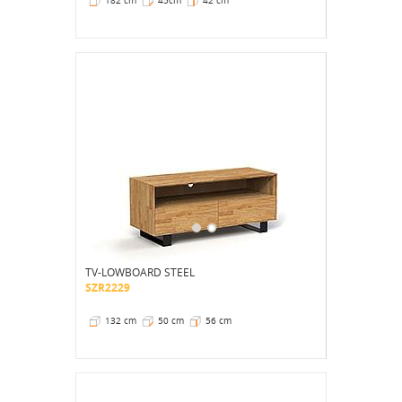
182 cm
45cm
42 cm
TV-LOWBOARD STEEL
SZR2229
132 cm
50 cm
56 cm