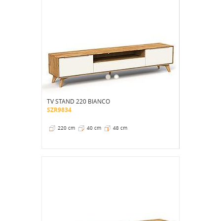
TV STAND 220 BIANCO
SZR9834
220 cm
40 cm
48 cm