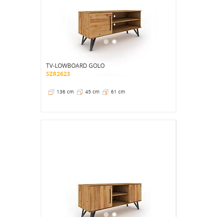
TV-LOWBOARD GOLO
SZR2623
136 cm
45 cm
61 cm