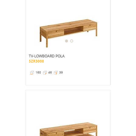
TV-LOWBOARD POLA
SZR3008
160
46
39