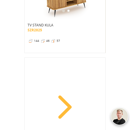
TV STAND KULA
SZR2825
144
46
57