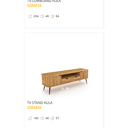
TV-LOWBOARD POLA
SZR3010
204
46
64
TV STAND KULA
SZR2828
180
46
57