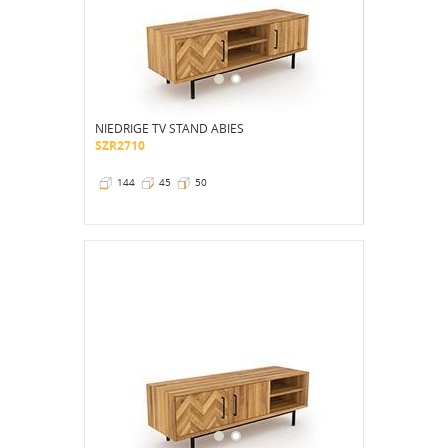
NIEDRIGE TV STAND ABIES
SZR2710
144
45
50