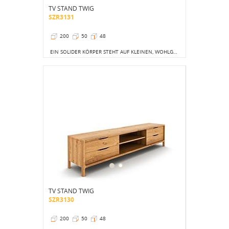
TV STAND TWIG
SZR3131
200
50
48
EIN SOLIDER KÖRPER STEHT AUF KLEINEN, WOHLGEFORMTEN BEINEN.
TV STAND TWIG
SZR3130
200
50
48