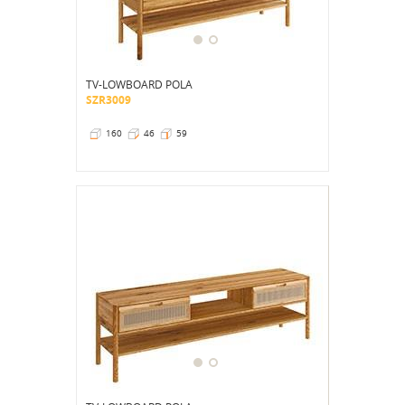
TV-LOWBOARD POLA
SZR3009
160
46
59