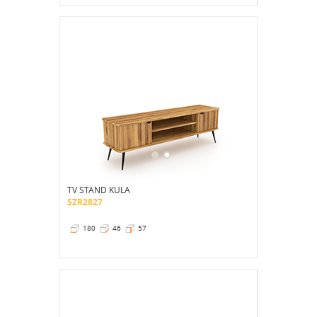
TV STAND KULA
SZR2827
180
46
57