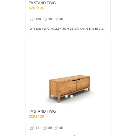
TV STAND TWIG
SZR3126
160
50
48
WIE DIE TWIG-KOLLEKTION ZEIGT, KANN EIN RTV-SCHRANK SEHR PRAKTISCH SEIN UND WEIT MEHR INS AUGE FALLEN ALS EIN GROßER BILDSCHIRM.
TV STAND TWIG
SZR3125
111
50
48