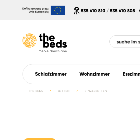
535 410 810
/
535 410 808
Schlafzimmer
Wohnzimmer
Esszim
THE BEDS
BETTEN
EINZELBETTEN