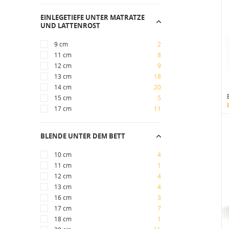
EINLEGETIEFE UNTER MATRATZE
UND LATTENROST
9 cm
2
11 cm
8
12 cm
9
13 cm
18
14 cm
20
15 cm
5
17 cm
11
BLENDE UNTER DEM BETT
10 cm
4
11 cm
1
12 cm
4
13 cm
4
16 cm
3
17 cm
7
18 cm
1