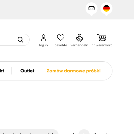
log in
beliebte
verhandeln
ihr warenkorb
kt
Outlet
Zamów darmowe próbki