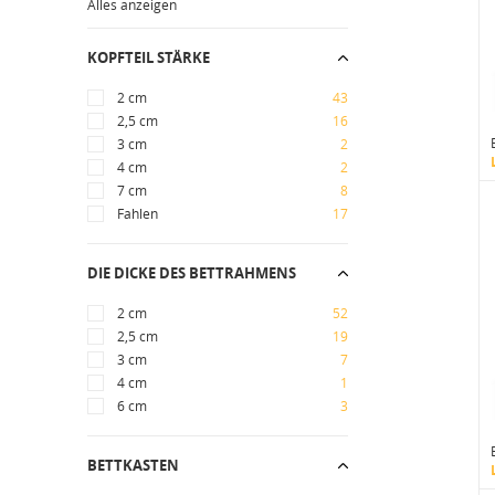
Alles anzeigen
KOPFTEIL STÄRKE
2 cm
43
2,5 cm
16
3 cm
2
4 cm
2
7 cm
8
Fahlen
17
DIE DICKE DES BETTRAHMENS
2 cm
52
2,5 cm
19
3 cm
7
4 cm
1
6 cm
3
BETTKASTEN