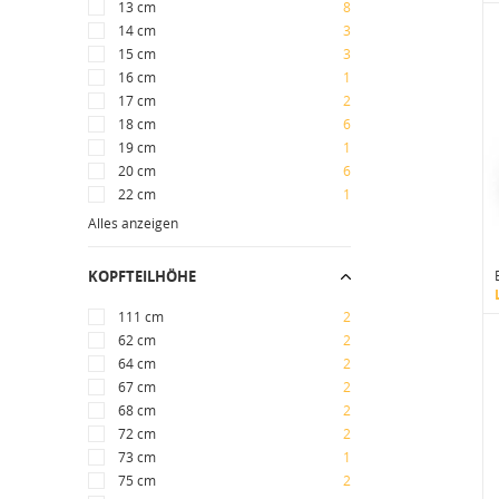
13 cm
8
14 cm
3
15 cm
3
16 cm
1
17 cm
2
18 cm
6
19 cm
1
20 cm
6
22 cm
1
Alles anzeigen
KOPFTEILHÖHE
111 cm
2
62 cm
2
64 cm
2
67 cm
2
68 cm
2
72 cm
2
73 cm
1
75 cm
2