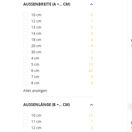
AUSSENBREITE (A +… CM)
10 cm
6
12 cm
1
13 cm
5
14 cm
2
18 cm
2
20 cm
4
30 cm
1
4 cm
4
5 cm
13
6 cm
22
7 cm
6
8 cm
4
Alles anzeigen
AUSSENLÄNGE (B +… CM)
10 cm
13
11 cm
1
12 cm
2