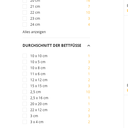
20 cm
16
21 cm
7
22 cm
10
23 cm
3
24 cm
4
Alles anzeigen
DURCHSCHNITT DER BETTFÜSSE
10 x 10 cm
1
10 x 5 cm
3
10 x 8 cm
2
11 x 6 cm
1
12 x 12 cm
2
15 x 15 cm
3
2,5 cm
10
2,5 x 16 cm
1
20 x 20 cm
1
22 x 12 cm
2
3 cm
3
3 x 4 cm
2