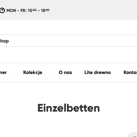
MON - FR: 10
- 18
00
00
mer
Kolekcje
O nas
Lite drewno
Konta
Einzelbetten