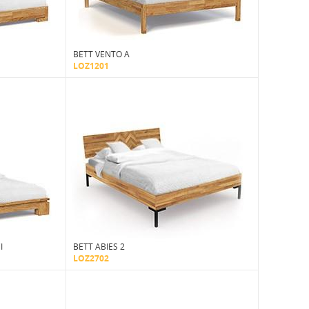
BETT VENTO A
LOZ1201
I
BETT ABIES 2
LOZ2702