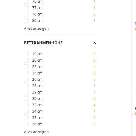
76 cm
1
77 cm
1
78 cm
2
80 cm
1
Alles anzeigen
BETTRAHMENHÖHE
19 cm
2
20 cm
3
22 cm
4
25 cm
2
26 cm
5
28 cm
1
29 cm
1
30 cm
2
32 cm
4
34 cm
1
35 cm
8
36 cm
5
Alles anzeigen