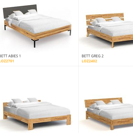
BETT ABIES 1
BETT GREG 2
LOZ2701
LOZ2402