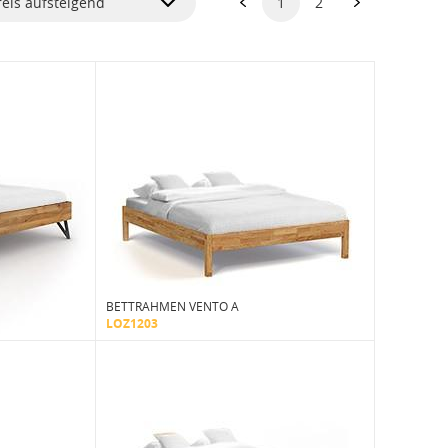
reis aufsteigend
1
2
BETTRAHMEN VENTO A
LOZ1203