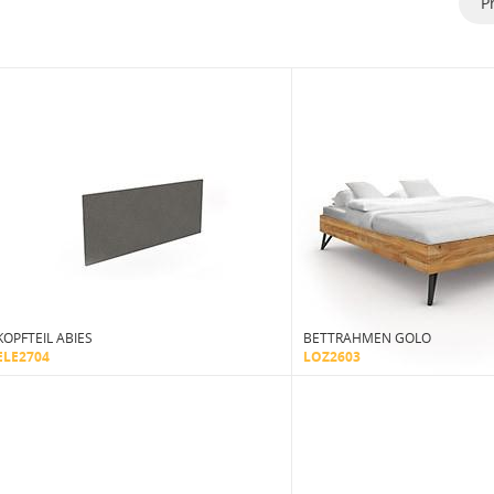
P
KOPFTEIL ABIES
BETTRAHMEN GOLO
ELE2704
LOZ2603