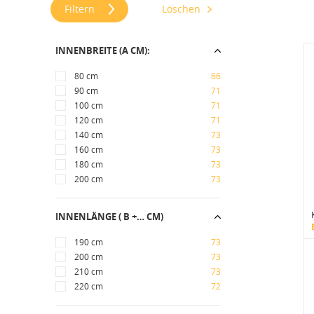
Filtern
Löschen
INNENBREITE (A CM):
80 cm
66
90 cm
71
100 cm
71
120 cm
71
140 cm
73
160 cm
73
180 cm
73
200 cm
73
INNENLÄNGE ( B +… CM)
190 cm
73
200 cm
73
210 cm
73
220 cm
72