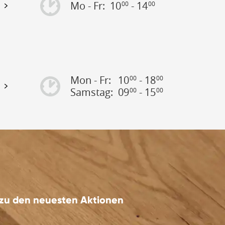
Mo - Fr:
10
- 14
00
00
Mon - Fr:
10
- 18
00
00
Samstag:
09
- 15
00
00
 zu den neuesten Aktionen