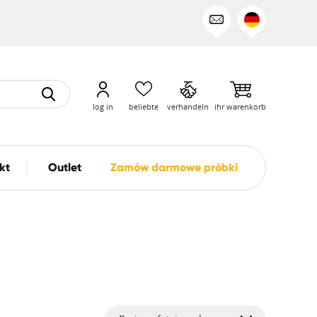
log in
beliebte
verhandeln
ihr warenkorb
kt
Outlet
Zamów darmowe próbki