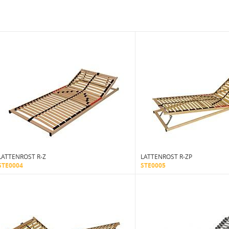
LATTENROST R-Z
LATTENROST R-ZP
STE0004
STE0005