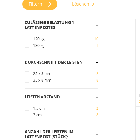
Filtern
Löschen
ZULÄSSIGE BELASTUNG 1
LATTENROSTES
120 kg
10
130 kg
1
DURCHSCHNITT DER LEISTEN
25 x 8 mm
2
35 x 8 mm
8
LEISTENABSTAND
1,5 cm
2
3 cm
8
ANZAHL DER LEISTEN IM
LATTENROST (STÜCK):