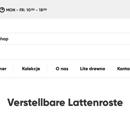
MON - FR: 10
- 18
00
00
mer
Kolekcje
O nas
Lite drewno
Konta
Verstellbare Lattenroste