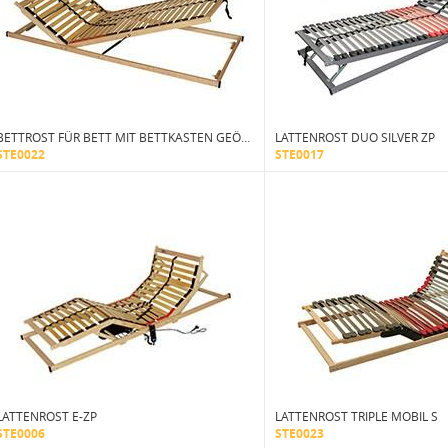
BETTROST FÜR BETT MIT BETTKASTEN GEÖFFNET VON VORNE
LATTENROST DUO SILVER ZP
STE0022
STE0017
LATTENROST E-ZP
LATTENROST TRIPLE MOBIL S
STE0006
STE0023