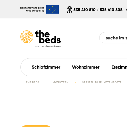
535 410 810
/
535 410 808
Schlafzimmer
Wohnzimmer
Esszim
THE BEDS
MATRATZEN
VERSTELLBARE LATTENROSTE